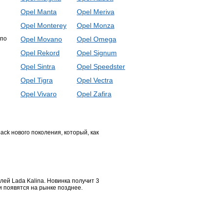
Opel Manta
Opel Meriva
Opel Monterey
Opel Monza
 по
Opel Movano
Opel Omega
Opel Rekord
Opel Signum
Opel Sintra
Opel Speedster
Opel Tigra
Opel Vectra
Opel Vivaro
Opel Zafira
ck нового поколения, который, как
ей Lada Kalina. Новинка получит 3
 появятся на рынке позднее.