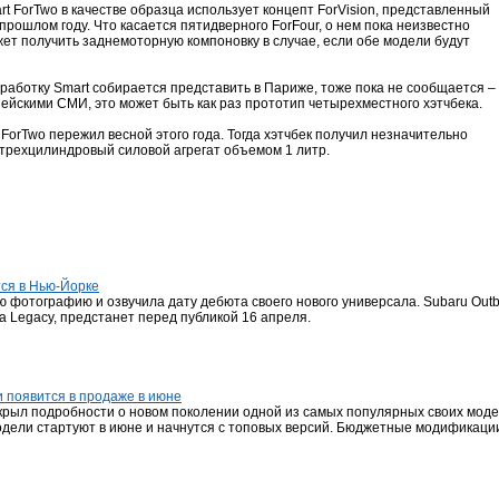
 ForTwo в качестве образца использует концепт ForVision, представленный
прошлом году. Что касается пятидверного ForFour, о нем пока неизвестно
ожет получить заднемоторную компоновку в случае, если обе модели будут
работку Smart собирается представить в Париже, тоже пока не сообщается –
ейскими СМИ, это может быть как раз прототип четырехместного хэтчбека.
orTwo пережил весной этого года. Тогда хэтчбек получил незначительно
трехцилиндровый силовой агрегат объемом 1 литр.
тся в Нью-Йорке
фотографию и озвучила дату дебюта своего нового универсала. Subaru Outba
а Legacy, предстанет перед публикой 16 апреля.
и появится в продаже в июне
скрыл подробности о новом поколении одной из самых популярных своих модел
одели стартуют в июне и начнутся с топовых версий. Бюджетные модификации