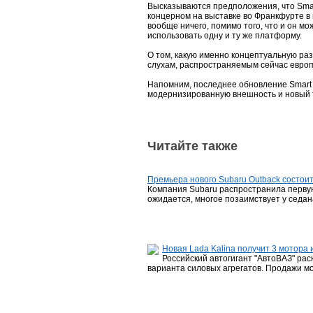
Высказываются предположения, что Smart
концерном на выставке во Франкфурте в 
вообще ничего, помимо того, что и он м
использовать одну и ту же платформу.
О том, какую именно концептуальную раз
слухам, распространяемым сейчас европ
Напомним, последнее обновление Smart F
модернизированную внешность и новый 
Читайте также
Премьера нового Subaru Outback состои
Компания Subaru распространила первую 
ожидается, многое позаимствует у седан
Новая Lada Kalina получит 3 мотора 
Российский автогигант "АвтоВАЗ" ра
варианта силовых агрегатов. Продажи м