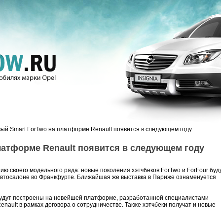
вый Smart ForTwo на платформе Renault появится в следующем году
латформе Renault появится в следующем году
ию своего модельного ряда: новые поколения хэтчбеков ForTwo и ForFour буд
автосалоне во Франкфурте. Ближайшая же выставка в Париже ознаменуется
 будут построены на новейшей платформе, разработанной специалистами
nault в рамках договора о сотрудничестве. Также хэтчбеки получат и новые