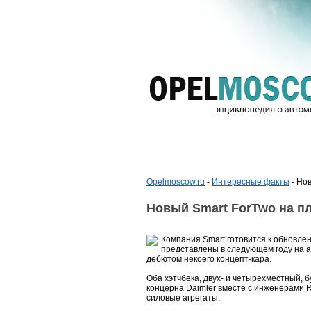
Opelmoscow.ru
-
Интересные факты
- Но
Новый Smart ForTwo на п
Компания Smart готовится к обновлен
представлены в следующем году на 
дебютом некоего концепт-кара.
Оба хэтчбека, двух- и четырехместный,
концерна Daimler вместе с инженерами Re
силовые агрегаты.