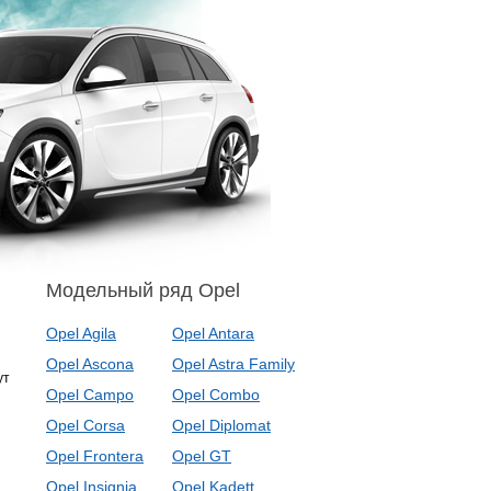
Модельный ряд Opel
Opel Agila
Opel Antara
Opel Ascona
Opel Astra Family
ут
Opel Campo
Opel Combo
Opel Corsa
Opel Diplomat
Opel Frontera
Opel GT
Opel Insignia
Opel Kadett