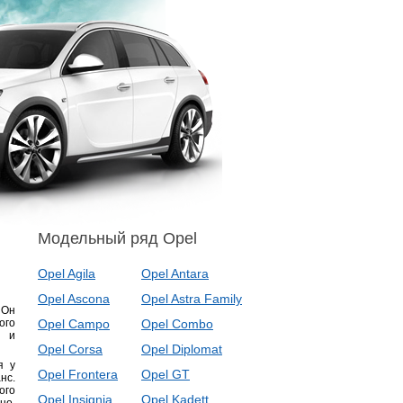
Модельный ряд Opel
Opel Agila
Opel Antara
Opel Ascona
Opel Astra Family
 Он
ого
Opel Campo
Opel Combo
ю и
Opel Corsa
Opel Diplomat
я у
Opel Frontera
Opel GT
нс.
ого
Opel Insignia
Opel Kadett