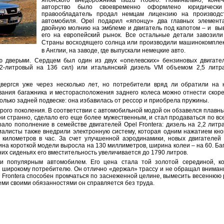
японского внедорожника Isuzu Rodeo. Номинально, конеч
авторство было своевременно оформлено юридическ
правообладатель продал немцам лицензию на производс
автомобиля. Opel подарил «японцу» два главных элемент
двойную молнию на эмблеме и двигатель под капотом – и вы
его на европейский рынок. Все остальные детали завозили
Страны восходящего солнца или производили
машинокомпле
в Англии
, на заводе, где выпускали немецкие авто.
ю дверьми. Сердцем был один из двух «опелевских» бензиновых двигате
,2-литровый на 136 сил) или итальянский дизель VM объемом 2,5 литр
ергся уже через несколько лет, но потребители вряд ли обратили на 
ания багажника и месторасположения заднего колеса можно отнести скоре
олько задней подвеске: она избавилась от рессор и приобрела пружины.
второго поколения. В соответствии с автомобильной модой он обзавелся плавн
ни странно, сделало его еще более мужественным, и стал продаваться по вс
ало пополнение в семействе двигателей Opel Frontera: дизель на 2,2 литр
алисты также внедрили электронную систему, которая одним нажатием кно
 километров в час. За счет улучшенной аэродинамики, новых двигателей
ина короткой модели выросла на 130 миллиметров, ширина колеи – на 60. Б
их сиденьях его вместительность увеличивается до 1790 литров.
 и популярным автомобилем. Его цена стала той золотой серединой, к
широкому потребителю. Он отлично «держал» трассу и не обращал внимани
l Frontera способен промчаться по заснеженной целине, вымесить весеннюю 
еми своими обязанностями он справляется без труда.