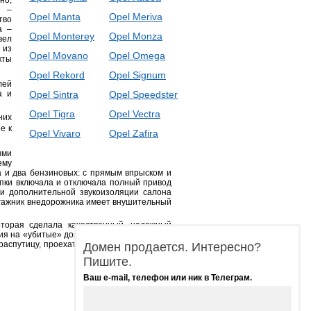
но,
и –
Opel Manta
Opel Meriva
тво
а –
Opel Monterey
Opel Monza
вел
 из
Opel Movano
Opel Omega
кты
Opel Rekord
Opel Signum
лей
а и
Opel Sintra
Opel Speedster
Opel Tigra
Opel Vectra
них
е к
Opel Vivaro
Opel Zafira
ыми
ему
а и два бензиновых: с прямым впрыском и
пки включала и отключала полный привод
 и дополнительной звукоизоляции салона
агажник внедорожника имеет внушительный
оторая сделала качественный, надежный
я на «убитые» дороги, сохраняя при этом
распутицу, проехать по грунтовым дорогам
Домен продается. Интересно?
Пишите.
Ваш e-mail, телефон или ник в Телеграм.