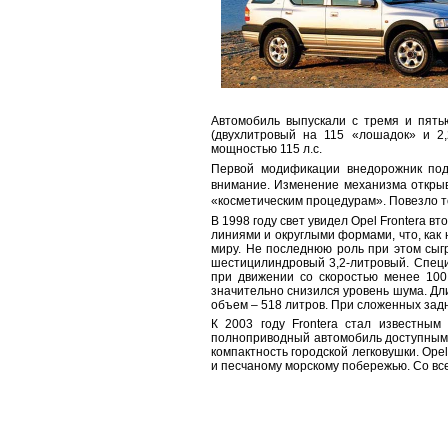
Автомобиль выпускали с тремя и пять
(двухлитровый на 115 «лошадок» и 2
мощностью 115 л.с.
Первой модификации внедорожник подв
внимание. Изменение механизма открыв
«косметическим процедурам». Повезло т
В 1998 году свет увидел Opel Frontera 
линиями и округлыми формами, что, как 
миру. Не последнюю роль при этом сыгр
шестицилиндровый 3,2-литровый. Специ
при движении со скоростью менее 100
значительно снизился уровень шума. Дл
объем – 518 литров. При сложенных задн
К 2003 году Frontera стал известным
полноприводный автомобиль доступным 
компактность городской легковушки. Ope
и песчаному морскому побережью. Со вс