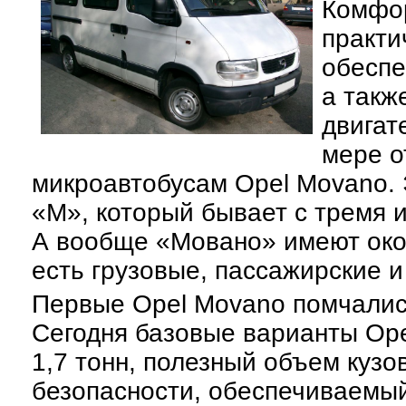
Комфор
практи
обеспе
а так
двигат
мере о
микроавтобусам Оpel Movano. 
«M», который бывает с тремя 
А вообще «Мовано» имеют око
есть грузовые, пассажирские 
Первые Opel Movano помчались
Сегодня базовые варианты Op
1,7 тонн, полезный объем кузо
безопасности, обеспечиваемы