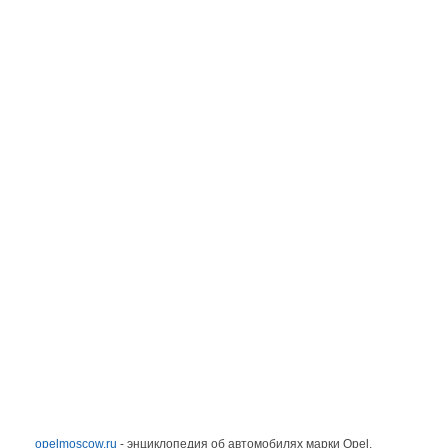
opelmoscow.ru
- энциклопедия об автомобилях марки Opel.