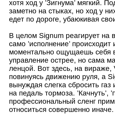
хотя ход у ’Зигнума’ мягкий. П
заметно на стыках, но ход у н
едет по дороге, убаюкивая сво
В целом Signum реагирует на вс
само ’исполнение’ происходит 
моментально ощущаешь себя в
управление острее, но сама ма
ленцой. Вот здесь, на вираже, 
повинуясь движению руля, а S
вынуждая слегка сбросить газ и
на педаль тормоза. ’Качнуть’, ’
профессиональный сленг примен
относиться совершенно иначе. 