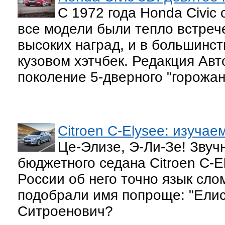
С 1972 года Honda Civic
все модели были тепло встреч
высоких наград, и в большинст
кузовом хэтчбек. Редакция Ав
поколение 5-дверного "горожан
Citroen C-Elysee: изуча
Це-Элизе, Э-Ли-Зе! Звуч
бюджетного седана Citroen C-El
России об него точно язык слом
подобрали имя попроще: "Елис
Ситроенович?