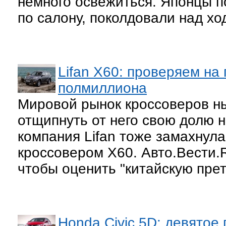
немного освежиться. Японцы 
по салону, поколдовали над х
Lifan X60: проверяем на
полмиллиона
Мировой рынок кроссоверов н
отщипнуть от него свою долю н
компания Lifan тоже замахнул
кроссовером Х60. Авто.Вести.
чтобы оценить "китайскую пре
Honda Civic 5D: девятое