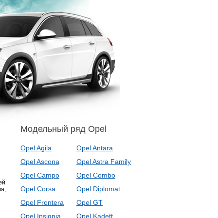
Модельный ряд Opel
Opel Agila
Opel Antara
Opel Ascona
Opel Astra Family
Opel Campo
Opel Combo
ей
Opel Corsa
Opel Diplomat
а,
Opel Frontera
Opel GT
Opel Insignia
Opel Kadett