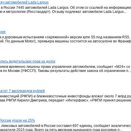
сяч автомобилей Lada Largus
 в России 7445 автомобилей Lada Largus. Об этом со ссылкой на информац
ю и метрологии (Росстандарт). Отзыву подлежат автомобили Lada Largus...
ения
ла к дорожным испытаниям «заряженной» версии купе S5 под названием RS5
й. По данным Motor1, премьера машины состоится на автосалоне во Франкфу
лись водительских прав за долги
жников временно лишены права управления автомобилем, сообщает «М24» со
по Москве (УФССП). Таковы результаты действия закона об ограничении п...
атят 7 миллиардов рублей
 инвестиций (РФПИ) и ближневосточные инвестфонды вложат около 7 млрд руб
лава РФПИ Кирилл Дмитриев, передает «Интерфакс». «РФПИ принял решение.
России упали на 25%
ка люксовых автомобилей в России составил 697 единиц, сообщает аналитиче
азателя 2015 года. Всего за пять месяцев нынешнего года россияне п...