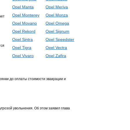
Opel Manta
Opel Meriva
Opel Monterey
Opel Monza
ает
Opel Movano
Opel Omega
Opel Rekord
Opel Signum
Opel Sintra
Opel Speedster
тся
Opel Tigra
Opel Vectra
Opel Vivaro
Opel Zafira
оянки до оплаты стоимости эвакуации и
угрозой увольнения. Об этом заявил глава