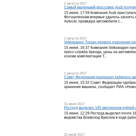
2 августа 2017
Самый маленький кроссовер Audi получи
15 июня, 17:59 Компания Audi приступила
Фотошпионам впервые удалось заснять н
Autocar, премьера автомобиля с...
1 августа 2017
Volkswagen Tiguan первого поколения п
15 июня, 16:37 Компания Volkswagen нача
пресс-служба бренда, цены на автомобиль
основе комплектации T...
1 августа 2017
Совет Федерации разрешил забирать авт
15 июня, 15:32 Совет Федерации одобри
хранения машины, сообщает РИА «Новост
31 июля 2017
Роструд выделил 185 миллионов рублей 
15 июня, 12:29 Роструд выделил почти 1
ведомства Всеволод Вуколов в ходе рабоч
31 июля 2017