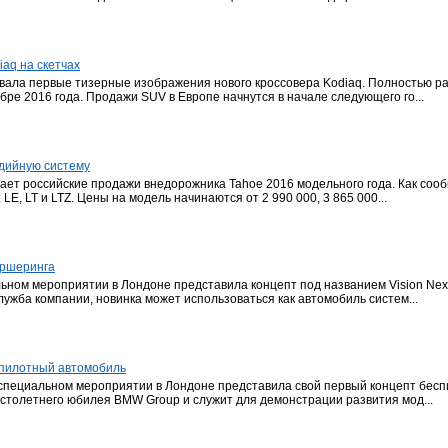
aq на скетчах
овала первые тизерные изображения нового кроссовера Kodiaq. Полностью р
бре 2016 года. Продажи SUV в Европе начнутся в начале следующего го...
едийную систему
нает российские продажи внедорожника Tahoe 2016 модельного года. Как соо
LE, LT и LTZ. Цены на модель начинаются от 2 990 000, 3 865 000...
аршеринга
льном мероприятии в Лондоне представила концепт под названием Vision Ne
ужба компании, новинка может использоваться как автомобиль систем...
спилотный автомобиль
а специальном мероприятии в Лондоне представила свой первый концепт бес
ть столетнего юбилея BMW Group и служит для демонстрации развития мод...