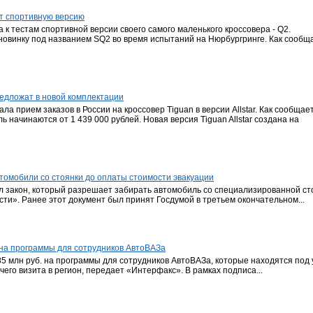
т спортивную версию
 к тестам спортивной версии своего самого маленького кроссовера - Q2.
овинку под названием SQ2 во время испытаний на Нюрбургринге. Как сообщ
редложат в новой комплектации
ла прием заказов в России на кроссовер Tiguan в версии Allstar. Как сообщае
 начинаются от 1 439 000 рублей. Новая версия Tiguan Allstar создана на
омобили со стоянки до оплаты стоимости эвакуации
л закон, который разрешает забирать автомобиль со специализированной ст
и». Ранее этот документ был принят Госдумой в третьем окончательном...
на программы для сотрудников АвтоВАЗа
85 млн руб. на программы для сотрудников АвтоВАЗа, которые находятся под 
его визита в регион, передает «Интерфакс». В рамках подписа...