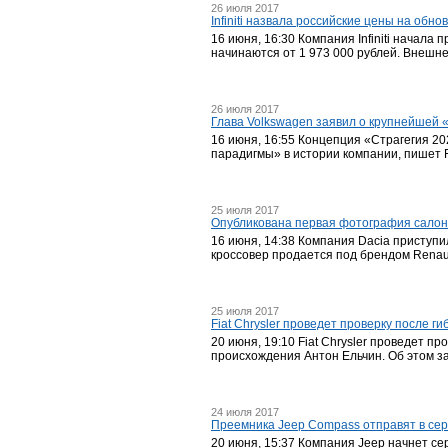
26 июля 2017
Infiniti назвала российские цены на обн
16 июня, 16:30 Компания Infiniti начала
начинаются от 1 973 000 рублей. Внешне
26 июля 2017
Глава Volkswagen заявил о крупнейшей 
16 июня, 16:55 Концепция «Страгегия 2
парадигмы» в истории компании, пишет F
25 июля 2017
Опубликована первая фотография салона
16 июня, 14:38 Компания Dacia приступи
кроссовер продается под брендом Renaul
25 июля 2017
Fiat Chrysler проведет проверку после г
20 июня, 19:10 Fiat Chrysler проведет п
происхождения Антон Ельчин. Об этом з
24 июля 2017
Преемника Jeep Compass отправят в сер
20 июня, 15:37 Компания Jeep начнет сер