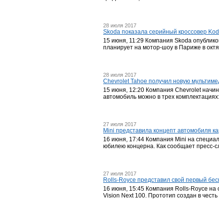
28 июля 2017
Skoda показала серийный кроссовер Kodi
15 июня, 11:29 Компания Skoda опублик
планирует на мотор-шоу в Париже в октя
28 июля 2017
Chevrolet Tahoe получил новую мультим
15 июня, 12:20 Компания Chevrolet начи
автомобиль можно в трех комплектациях: 
27 июля 2017
Mini представила концепт автомобиля к
16 июня, 17:44 Компания Mini на специа
юбилею концерна. Как сообщает пресс-сл
27 июля 2017
Rolls-Royce представил свой первый бе
16 июня, 15:45 Компания Rolls-Royce н
Vision Next 100. Прототип создан в чес