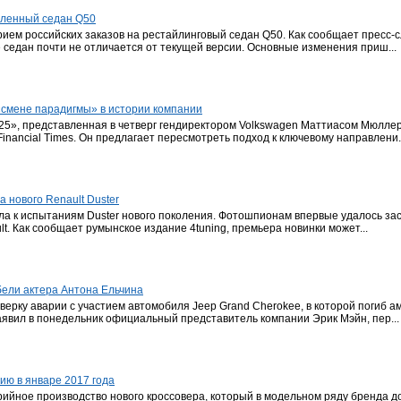
овленный седан Q50
 прием российских заказов на рестайлинговый седан Q50. Как сообщает пресс
 седан почти не отличается от текущей версии. Основные изменения приш...
«смене парадигмы» в истории компании
025», представленная в четверг гендиректором Volkswagen Маттиасом Мюлле
inancial Times. Он предлагает пересмотреть подход к ключевому направлени..
 нового Renault Duster
ла к испытаниям Duster нового поколения. Фотошпионам впервые удалось зас
t. Как сообщает румынское издание 4tuning, премьера новинки может...
ибели актера Антона Ельчина
роверку аварии с участием автомобиля Jeep Grand Cherokee, в которой погиб а
аявил в понедельник официальный представитель компании Эрик Мэйн, пер...
ию в январе 2017 года
ийное производство нового кроссовера, который в модельном ряду бренда дол