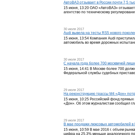
АвтоВАЗ отзывает в России почти 7,5 ты
15 июня, 13:20 ОАО «АвтоВАЗ» отзывает
агентство по техническому регулировани
30 июля 2017
Audi вывела на тесты RS5 нового покол
15 июня, 13:54 Компания Audi приступи
автомобиль во время дорожных испытани
30 июля 2017
С начала года более 700 москвичей лиши
15 июня, 14:41 В Москве более 700 дол
Федеральной службы судебных приставов 
29 июля 2017
На реконструкцию трассы М4 «Дон» потр
15 июня, 10:25 Российский фонд прямых
«Дон». Об этом журналистам сообщил г
29 июля 2017
В мае продажи люксовых автомобилей в 
15 июня, 10:59 В мае 2016 г. объем рын
цифра на 25,3% меньше аналогичного пок