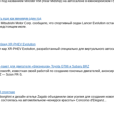
под названием Veloster RM (Rear Midship) на автосалоне в южнокорейском П
ать еще как минимум один год
itsubishi Motor Corp. сообщило, что спортивный седан Lancer Evolution ост
предстоящем июле.
ибрид XR-PHEV Evolution
т-кар XR-PHEV Evolution, разработанный специально для виртуального автос
пакет для двигателя «близнецов» Toyota GT86 и Subaru BRZ
sworth, известная своей работой по созданию гоночных двигателей, анонсир
Z — Scion FR-S.
й спорткар
borghini и дизайн-ателье Zagato объединили свои усилия для создания нов
состоялась на автомобильном «конкурсе красоты» Concorso d'Eleganz...