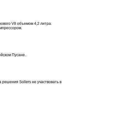
ового V8 объемом 4,2 литра.
омпрессором.
ейском Пусане.
а решения Sollers не участвовать в