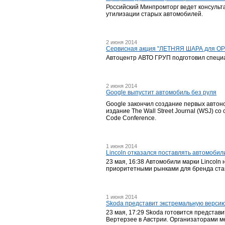
Российский Минпромторг ведет консульт
утилизации старых автомобилей.
2 июня 2014
Сервисная акция "ЛЕТНЯЯ ШАРА для O
Автоцентр АВТО ГРУП подготовил специал
2 июня 2014
Google выпустит автомобиль без руля
Google закончил создание первых автон
издание The Wall Street Journal (WSJ) 
Code Conference.
1 июня 2014
Lincoln отказался поставлять автомобил
23 мая, 16:38 Автомобили марки Lincoln
приоритетными рынками для бренда стану
1 июня 2014
Skoda представит экстремальную версию
23 мая, 17:29 Skoda готовится представ
Вертерзее в Австрии. Организаторами ме