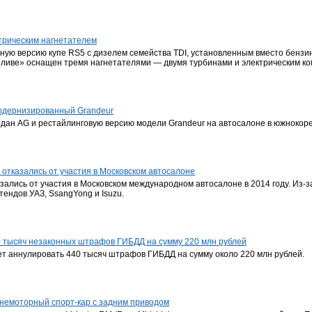
ктрическим нагнетателем
ную версию купе RS5 с дизелем семейства TDI, установленным вместо бензин
пливе» оснащен тремя нагнетателями — двумя турбинами и электрическим к
модернизированный Grandeur
дан AG и рестайлинговую версию модели Grandeur на автосалоне в южнокор
З отказались от участия в Московском автосалоне
казались от участия в Московском международном автосалоне в 2014 году. Из-з
тендов УАЗ, SsangYong и Isuzu.
0 тысяч незаконных штрафов ГИБДД на сумму 220 млн рублей
ет аннулировать 440 тысяч штрафов ГИБДД на сумму около 220 млн рублей.
еднемоторный спорт-кар с задним приводом