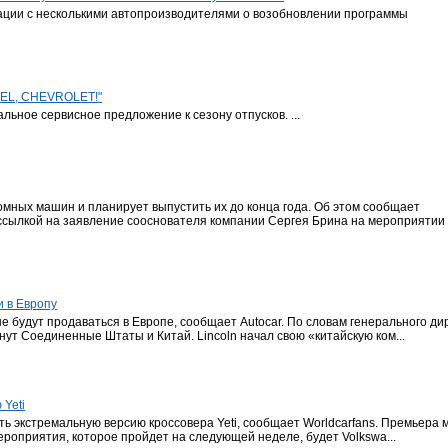
ации с несколькими автопроизводителями о возобновлении программы
PEL, CHEVROLET!"
ьное сервисное предложение к сезону отпусков. ...
омных машин и планирует выпустить их до конца года. Об этом сообщает
со ссылкой на заявление сооснователя компании Сергея Брина на мероприятии
и в Европу
 не будут продаваться в Европе, сообщает Autocar. По словам генерального д
т Соединенные Штаты и Китай. Lincoln начал свою «китайскую ком...
 Yeti
ить экстремальную версию кроссовера Yeti, сообщает Worldcarfans. Премьера
роприятия, которое пройдет на следующей неделе, будет Volkswa...