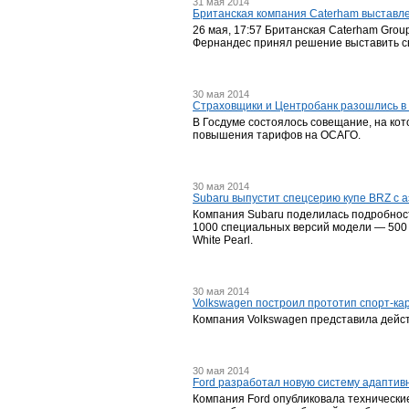
31 мая 2014
Британская компания Caterham выставл
26 мая, 17:57 Британская Caterham Gro
Фернандес принял решение выставить св
30 мая 2014
Страховщики и Центробанк разошлись в
В Госдуме состоялось совещание, на ко
повышения тарифов на ОСАГО.
30 мая 2014
Subaru выпустит спецсерию купе BRZ с 
Компания Subaru поделилась подробностя
1000 специальных версий модели — 500 е
White Pearl.
30 мая 2014
Volkswagen построил прототип спорт-кар
Компания Volkswagen представила дейст
30 мая 2014
Ford разработал новую систему адаптив
Компания Ford опубликовала технически