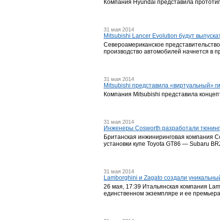
Компания Hyundai представила прототип 
31 мая 2014
Mitsubishi Lancer Evolution будут выпуск
Североамериканское представительство M
производство автомобилей начнется в 
31 мая 2014
Mitsubishi представила «виртуальный» г
Компания Mitsubishi представила концеп
31 мая 2014
Инженеры Cosworth разработали тюнинг-
Британская инжиниринговая компания Co
установки купе Toyota GT86 — Subaru BR
31 мая 2014
Lamborghini и Zagato создали уникальны
26 мая, 17:39 Итальянская компания Lam
единственном экземпляре и ее премьера 