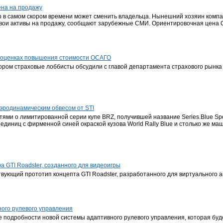
ена на продажу
up в самом скором времени может сменить владельца. Нынешний хозяин комп
ои активы на продажу, сообщают зарубежные СМИ. Ориентировочная цена Ca
 оценках повышения стоимости ОСАГО
тором страховые лоббисты обсудили с главой департамента страхового рынк
аэродинамическим обвесом от STI
ми о лимитированной серии купе BRZ, получившей название Series.Blue Spec
диниц с фирменной синей окраской кузова World Rally Blue и столько же маш
а GTI Roadster, созданного для видеоигры
вующий прототип концепта GTI Roadster, разработанного для виртуального а
ного рулевого управления
е подробности новой системы адаптивного рулевого управления, которая буд