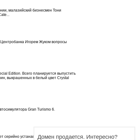
ании, малазийский бизнесмен Тони
te...
а Центробанка Игорем Жуком вопросы
ial Edition. Всего планируется выпустить
ин, выкрашенных в белый цвет Crystal
втосимулятора Gran Turismo 6.
Домен продается. Интересно?
ет серийно устанавливаться на