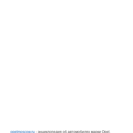
opelmoscow.ru
- энциклопедия об автомобилях марки Opel.