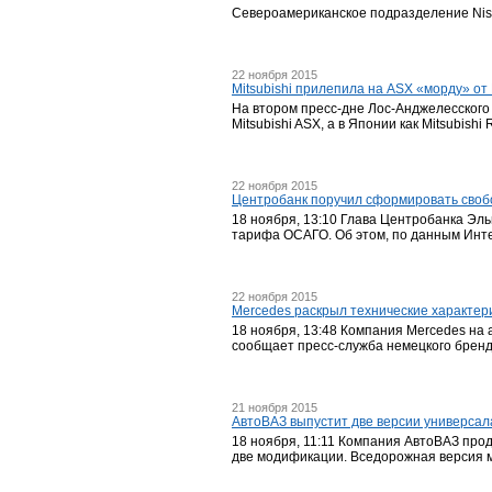
Североамериканское подразделение Niss
22 ноября 2015
Mitsubishi прилепила на ASX «морду» от
На втором пресс-дне Лос-Анджелесского 
Mitsubishi ASX, а в Японии как Mitsubishi
22 ноября 2015
Центробанк поручил сформировать сво
18 ноября, 13:10 Глава Центробанка Эл
тарифа ОСАГО. Об этом, по данным Инте
22 ноября 2015
Mercedes раскрыл технические характер
18 ноября, 13:48 Компания Mercedes на
сообщает пресс-служба немецкого бренда
21 ноября 2015
АвтоВАЗ выпустит две версии универсал
18 ноября, 11:11 Компания АвтоВАЗ про
две модификации. Вседорожная версия ма