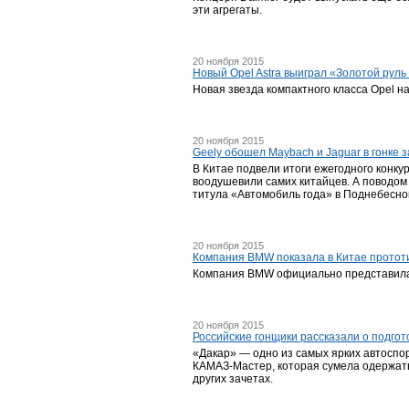
эти агрегаты.
20 ноября 2015
Новый Opel Astra выиграл «Золотой руль
Новая звезда компактного класса Opel н
20 ноября 2015
Geely обошел Maybach и Jaguar в гонке 
В Китае подвели итоги ежегодного конку
воодушевили самих китайцев. А поводом 
титула «Автомобиль года» в Поднебесно
20 ноября 2015
Компания BMW показала в Китае протот
Компания BMW официально представила 
20 ноября 2015
Российские гонщики рассказали о подгото
«Дакар» — одно из самых ярких автоспор
КАМАЗ-Мастер, которая сумела одержать
других зачетах.