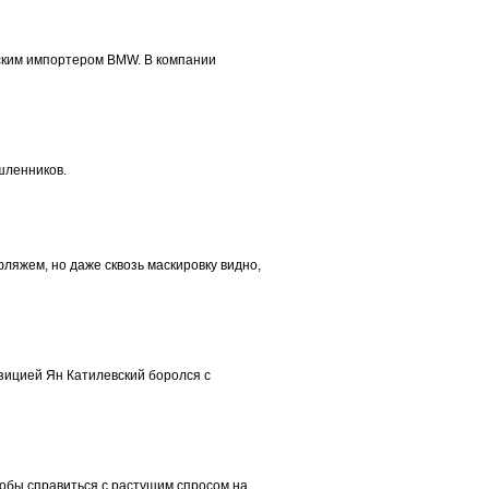
йским импортером BMW. В компании
шленников.
ляжем, но даже сквозь маскировку видно,
зицией Ян Катилевский боролся с
тобы справиться с растущим спросом на