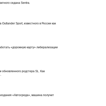
ктного седана Sentra.
utlander Sport, известного в России как
работать «дорожную карту» либерализации
и обновленного родстера SL. Как
.
м издания «Автосреда», машина получит