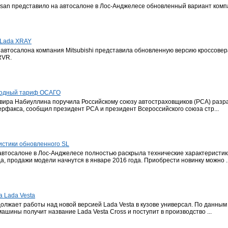
an представило на автосалоне в Лос-Анджелесе обновленный вариант компа
 Lada XRAY
автосалона компания Mitsubishi представила обновленную версию кроссовера O
 RVR.
бодный тариф ОСАГО
ьвира Набиуллина поручила Российскому союзу автостраховщиков (РСА) раз
рфакса, сообщил президент РСА и президент Всероссийского союза стр...
истики обновленного SL
 автосалоне в Лос-Анджелесе полностью раскрыла технические характеристик
, продажи модели начнутся в январе 2016 года. Приобрести новинку можно ..
а Lada Vesta
должает работы над новой версией Lada Vesta в кузове универсал. По данны
шины получит название Lada Vesta Cross и поступит в производство ...