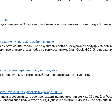
 2015»
а днях получила Оскар в автомобильной промышленности - награду «Золотой ру
за звание лучшего автомобиля в Китае
рса «Автомобиль года». Его результаты слегка обескуражили ведущих мировы
для всего этого стала победа в конкурсе автомобиля Geely GC9. Это первая
й.
ип будущего переднеприводного седана
концептуальный компактный седан на автосалоне в Гуанчжоу.
вке Toyota Hilux к участию в «Дакаре-2016»
тивных событий, которое происходит на протяжении вот уже 36 лет. Для Рос
 невероятное количество побед. Однако и помимо КАМАЗов у нас есть сильн