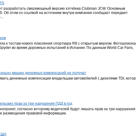
 RS
ует разработать сверхмощный версию хэтчбека Clubman JCW. Основным
S. Об этом со ссылкой на источники внутри компании сообщает передает
...
рхом
ила к тестам нового поколения спорткара R8 с открытым верхом. Фотошпион
Spyder во время дорожных испытаний в Испании. По данным World Car Fans,
рязных» машин денежных компенсаций не получат
вать денежные компенсации владельцам автомобилей с дизелями TDI, котор
льских прав за три нарушения ПДД в год
опроект, согласно которому водителей будут лишать прав за три нарушения
ле размещения правовой информации.
 США