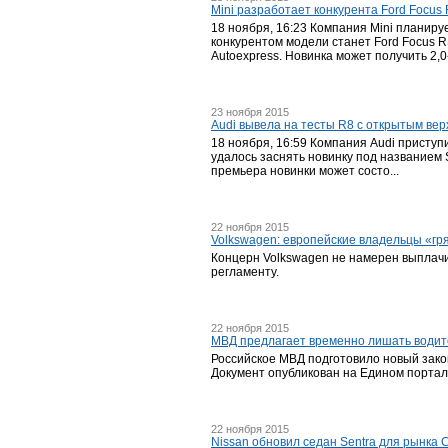
Mini разработает конкурента Ford Focus
18 ноября, 16:23 Компания Mini планир
конкурентом модели станет Ford Focus R
Autoeхpress. Новинка может получить 2,0-
23 ноября 2015
Audi вывела на тесты R8 с открытым ве
18 ноября, 16:59 Компания Audi приступ
удалось заснять новинку под названием 
премьера новинки может состо...
22 ноября 2015
Volkswagen: европейские владельцы «г
Концерн Volkswagen не намерен выплачи
регламенту.
22 ноября 2015
МВД предлагает временно лишать водите
Российское МВД подготовило новый закон
Документ опубликован на Едином порта
22 ноября 2015
Nissan обновил седан Sentra для рынка