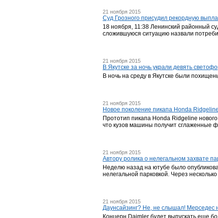
21 ноября 2015
Суд Грозного присудил рекордную выпл
18 ноября, 11:38 Ленинский районный су
сложившуюся ситуацию назвали потребите
21 ноября 2015
В Якутске за ночь украли девять светоф
В ночь на среду в Якутске были похище
21 ноября 2015
Новое поколение пикапа Honda Ridgeline
Прототип пикапа Honda Ridgeline новог
что кузов машины получит сглаженные ф
21 ноября 2015
Автору ролика о нелегальном захвате п
Неделю назад на ютубе было опубликова
нелегальной парковкой. Через несколько
21 ноября 2015
Даунсайзинг? Не, не слышал! Мерседес 
Концерн Daimler будет выпускать еще б