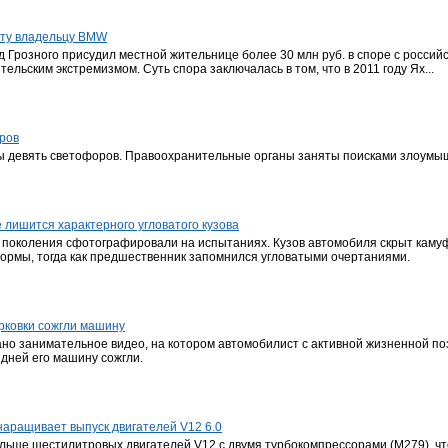
ату владельцу BMW
д Грозного присудил местной жительнице более 30 млн руб. в споре с росси
льским экстремизмом. Суть спора заключалась в том, что в 2011 году Ях...
оров
ны девять светофоров. Правоохранительные органы заняты поисками злоумы
 лишится характерного угловатого кузова
о поколения сфотографировали на испытаниях. Кузов автомобиля скрыт камуф
ормы, тогда как предшественник запомнился угловатыми очертаниями.
арковки сожгли машину
но занимательное видео, на котором автомобилист с активной жизненной по
 дней его машину сожгли.
наращивает выпуск двигателей V12 6.0
ольше шестилитровых двигателей V12 с двумя турбокомпрессорами (M279), ч