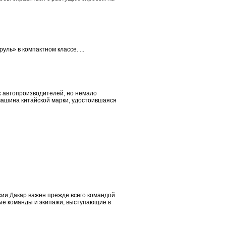
ль» в компактном классе. ...
х автопроизводителей, но немало
 машина китайской марки, удостоившаяся
сии Дакар важен прежде всего командой
ые команды и экипажи, выступающие в