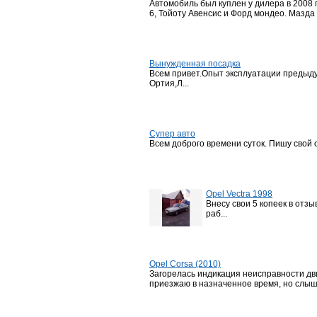
Автомобиль был куплен у дилера в 2008 
6, Тойоту Авенсис и Форд мондео. Мазда 
Вынужденная посадка
Всем привет.Опыт эксплуатации предыду
Ортия,Л...
Супер авто
Всем доброго времени суток. Пишу свой о
Opel Vectra 1998
Внесу свои 5 копеек в от
раб...
Opel Corsa (2010)
Загорелась индикация неисправности дви
приезжаю в назначенное время, но слышу