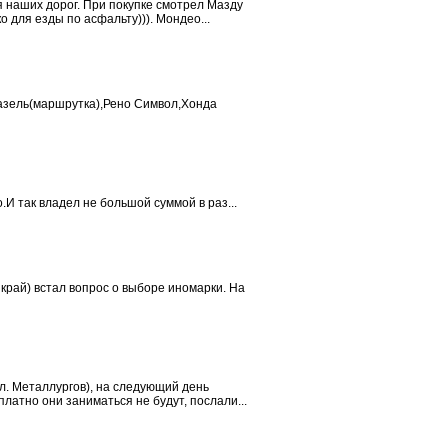
я наших дорог. При покупке смотрел Мазду
о для езды по асфальту))). Мондео...
Газель(маршрутка),Рено Символ,Хонда
.И так владел не большой суммой в раз...
рай) встал вопрос о выборе иномарки. На
ул. Металлургов), на следующий день
латно они заниматься не будут, послали...