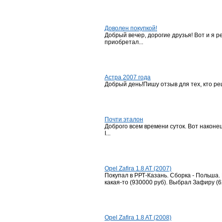
Доволен покупкой!
Добрый вечер, дорогие друзья! Вот и я 
приобретал...
Астра 2007 года
Добрый день!Пишу отзыв для тех, кто реши
Почти эталон
Доброго всем времени суток. Вот наконе
I...
Opel Zafira 1.8 AT (2007)
Покупал в РРТ-Казань. Сборка - Польша.
какая-то (930000 руб). Выбрал Зафиру (6
Opel Zafira 1.8 AT (2008)