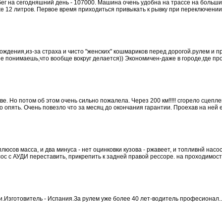
бег на сегодняшний день - 107000. Машина очень удобна на трассе на больши
е 12 литров. Первое время приходиться привыкать к рывку при переключении с
ждения,из-за страха и чисто "женских" кошмариков перед дорогой.рулем и 
е понимаешь,что вообще вокруг делается)) Экономичен-даже в городе,где проб
ве. Но потом об этом очень сильно пожалела. Через 200 км!!!!! сгорело сцепл
о опять. Очень повезло что за месяц до окончания гарантии. Проехав на ней е
плюсов масса, и два минуса - нет оцинковки кузова - ржавеет, и топливнй насос
 с АУДИ переставить, прикрепить к задней правой рессоре. на проходимость 
.Изготовитель - Испания.За рулем уже более 40 лет-водитель професионал...