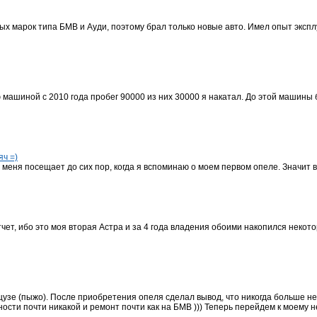
х марок типа БМВ и Ауди, поэтому брал только новые авто. Имел опыт экспл
 машиной с 2010 года пробег 90000 из них 30000 я накатал. До этой машины
яч =)
меня посещает до сих пор, когда я вспоминаю о моем первом опеле. Значит взд
ет, ибо это моя вторая Астра и за 4 года владения обоими накопился некот
нцузе (пыжо). После приобретения опеля сделал вывод, что никогда больше не 
ости почти никакой и ремонт почти как на БМВ ))) Теперь перейдем к моему н