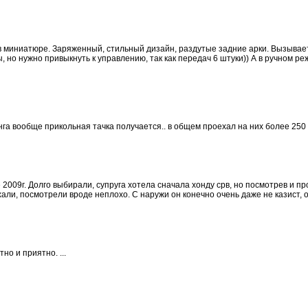
 в миниатюре. Заряженный, стильный дизайн, раздутые задние арки. Вызывае
 но нужно привыкнуть к управлению, так как передач 6 штуки)) А в ручном р
нга вообще прикольная тачка получается.. в общем проехал на них более 250 00
 2009г. Долго выбирали, супруга хотела сначала хонду срв, но посмотрев и пр
ли, посмотрели вроде неплохо. С наружи он конечно очень даже не казист, ос
но и приятно. ...