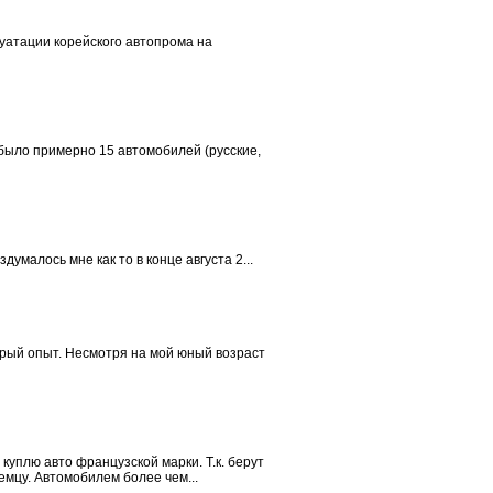
уатации корейского автопрома на
 было примерно 15 автомобилей (русские,
умалось мне как то в конце августа 2...
орый опыт. Несмотря на мой юный возраст
куплю авто французской марки. Т.к. берут
емцу. Автомобилем более чем...