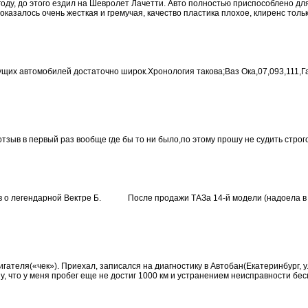
году, до этого ездил на Шевролет Лачетти. Авто полностью приспособлено дл
оказалось очень жесткая и гремучая, качество пластика плохое, клиренс тольк
щих автомобилей достаточно широк.Хронология такова;Ваз Ока,07,093,111,
тзыв в первый раз вообще где бы то ни было,по этому прошу не судить строго
зыв о легендарной Вектре Б. После продажи ТАЗа 14-й модели (надоела в к
гателя(«чек»). Приехал, записался на диагностику в Автобан(Екатеринбург, 
, что у меня пробег еще не достиг 1000 км и устранением неисправности бесп