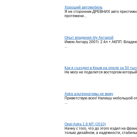
Хороший автомобиль
Я не сторонник ДРЕВНИХ авто престижны
протяжени...
Опыт владения б/у Антарой
Имею Антару 2007г. 2.4л + АКПП. Владею
...
Как я съездил в Крым на опеле за 50 тыс
Не могу не поделится восторгом который 
Astra альтернативы не вижу
Приветствую всех! Напишу небольшой отч
...
Opel Astra 1.8 MT (2010)
Начну с того, что до этого ездил на фра
только дизайном, а надежности, стабильн