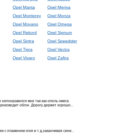
Opel Manta
Opel Meriva
Opel Monterey
Opel Monza
Opel Movano
Opel Omega
Opel Rekord
Opel Signum
Opel Sintra
Opel Speedster
Opel Tigra
Opel Vectra
Opel Vivaro
Opel Zafira
 непонравился мне так как опель омега.
роизводит обгон. Дорогу держит хорошо...
 с пламенем огня и т д,заканчивая сини...