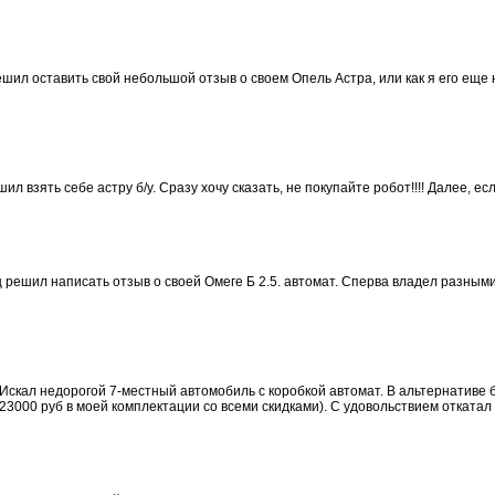
решил оставить свой небольшой отзыв о своем Опель Астра, или как я его ещ
л взять себе астру б/у. Сразу хочу сказать, не покупайте робот!!!! Далее, есл
ц решил написать отзыв о своей Омеге Б 2.5. автомат. Сперва владел разны
 Искал недорогой 7-местный автомобиль с коробкой автомат. В альтернативе
23000 руб в моей комплектации со всеми скидками). С удовольствием откатал 