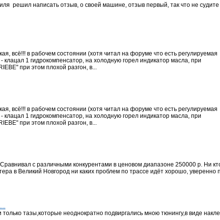
биля решил написать отзыв, о своей машине, отзыв первый, так что не судите
я, всё!!! в рабочем состоянии (хотя читал на форуме что есть регулируемая
 - клацал 1 гидрокомпенсатор, на холодную горел индикатор масла, при
EBE" при этом плохой разгон, в...
я, всё!!! в рабочем состоянии (хотя читал на форуме что есть регулируемая
 - клацал 1 гидрокомпенсатор, на холодную горел индикатор масла, при
EBE" при этом плохой разгон, в...
Сравнивал с различными конкурентами в ценовом диапазоне 250000 р. Ни кто
ера в Великий Новгород ни каких проблем по трассе идёт хорошо, уверенно п
...
 только тазы,которые неоднократно подвиргались мною тюнингу,в виде наклеек