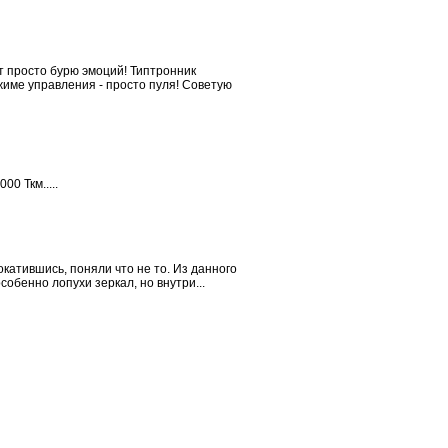
т просто бурю эмоций! Типтронник
ежиме управления - просто пуля! Советую
0 Ткм.....
окатившись, поняли что не то. Из данного
обенно лопухи зеркал, но внутри...