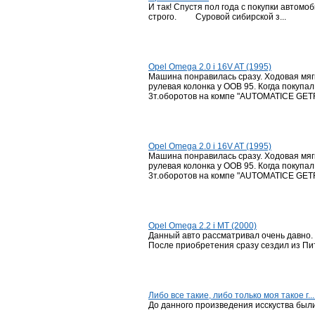
И так! Спустя пол года с покупки автомо
строго. Суровой сибирской з...
Opel Omega 2.0 i 16V AT (1995)
Машина понравилась сразу. Ходовая мягка
рулевая колонка у ООВ 95. Когда покупал
3т.оборотов на компе "AUTOMATICE GETRI
Opel Omega 2.0 i 16V AT (1995)
Машина понравилась сразу. Ходовая мягка
рулевая колонка у ООВ 95. Когда покупал
3т.оборотов на компе "AUTOMATICE GETRI
Opel Omega 2.2 i MT (2000)
Данный авто рассматривал очень давно. 
После приобретения сразу сездил из Пит
Либо все такие, либо только моя такое г....
До данного произведения исскуства были