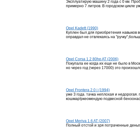
Эксплуатирую машину 2 года с 0 км. Про
примерно 7 литров. В городском цикле уж
Opel Kadett (1990)
Куплен был для приобретения навыков во
оправдал-не отвлекаясь на "ручку",больш
Opel Corsa 1.2 80hp AT (2006)
Покупала ее когда их еще не было в Моск
но через год (через 17000) это произошл
Opel Frontera 2.0 i (1994)
уже 3 года. тачка неплохая и недорогая. 
кошмар!ркеомендую подвесной бензонасос
Opel Meriva 1.6 AT (2007)
Полный отстой и зря потраченные деньги