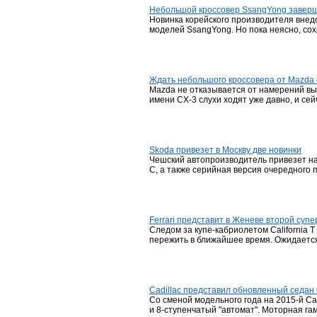
Небольшой кроссовер SsangYong завер
Новинка корейского производителя внедо
моделей SsangYong. Но пока неясно, сох
Ждать небольшого кроссовера от Mazda 
Mazda не отказывается от намерений вы
имени CX-3 слухи ходят уже давно, и се
Skoda привезет в Москву две новинки
Чешский автопроизводитель привезет на 
C, а также серийная версия очередного 
Ferrari представит в Женеве второй суп
Следом за купе-кабриолетом California T
пережить в ближайшее время. Ожидается,
Cadillac представил обновленный седан
Со сменой модельного года на 2015-й C
и 8-ступенчатый "автомат". Моторная г