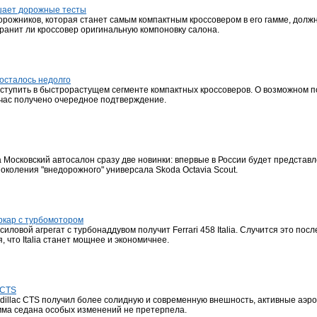
шает дорожные тесты
рожников, которая станет самым компактным кроссовером в его гамме, долж
ранит ли кроссовер оригинальную компоновку салона.
осталось недолго
ступить в быстрорастущем сегменте компактных кроссоверов. О возможном п
йчас получено очередное подтверждение.
Московский автосалон сразу две новинки: впервые в России будет представл
поколения "внедорожного" универсала Skoda Octavia Scout.
еркар с турбомотором
 силовой агрегат с турбонаддувом получит Ferrari 458 Italia. Случится это по
 что Italia станет мощнее и экономичнее.
 CTS
adillac CTS получил более солидную и современную внешность, активные аэр
амма седана особых изменений не претерпела.