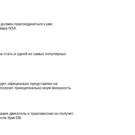
а должен присоединиться к уже
кара NSX.
на стать и одной из самых популярных
будет официально представлен на
ь получит принципиально иную внешность.
какие двигатель и трансмиссию он получит.
сле букв DB.