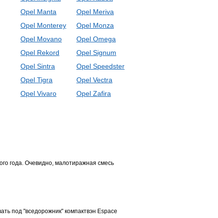
Opel Manta
Opel Meriva
Opel Monterey
Opel Monza
Opel Movano
Opel Omega
Opel Rekord
Opel Signum
Opel Sintra
Opel Speedster
Opel Tigra
Opel Vectra
Opel Vivaro
Opel Zafira
го года. Очевидно, малотиражная смесь
ать под "вседорожник" компактвэн Espace