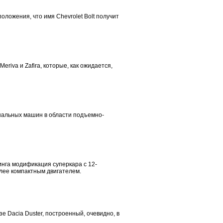
ложения, что имя Chevrolet Bolt получит
iva и Zafira, которые, как ожидается,
нальных машин в области подъемно-
инга модификация суперкара с 12-
лее компактным двигателем.
 Dacia Duster, построенный, очевидно, в