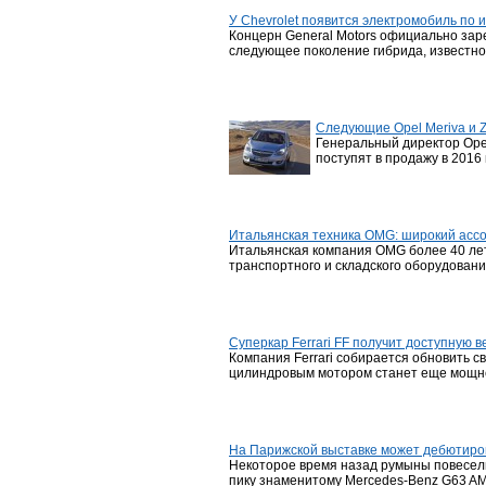
У Chevrolet появится электромобиль по 
Концерн General Motors официально зар
следующее поколение гибрида, известного 
Следующие Opel Meriva и Z
Генеральный директор Opel
поступят в продажу в 2016 
Итальянская техника OMG: широкий асс
Итальянская компания OMG более 40 ле
транспортного и складского оборудовани
Суперкар Ferrari FF получит доступную 
Компания Ferrari собирается обновить с
цилиндровым мотором станет еще мощне
На Парижской выставке может дебютиров
Некоторое время назад румыны повесели
пику знаменитому Mercedes-Benz G63 AMG