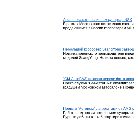
Acura покажет россиянам суперкар NSX
В рамках Московского автосалона состои
продающимся в России кроссоверам MDX 
Небольшой кроссовер SsangYong завер
Новинка корейского производителя внедо
моделей SsangYong. Но пока неясно, сох
"GM-АвтоВАЗ" показал первое фото новой
Пресс-служба "GM-АвтоВАЗ" опубликовал
грядущем Московском автосалоне в конце
Первым "Астоном" с агрегатами от AMG 
Работа над новым поколением суперкара 
Бурные дебаты в штаб-квартире компании