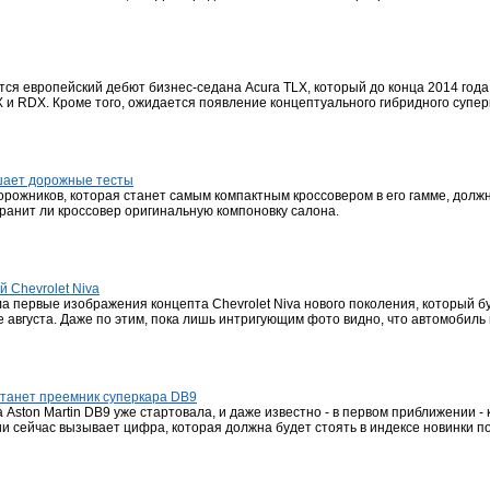
тся европейский дебют бизнес-седана Acura TLX, который до конца 2014 год
и RDX. Кроме того, ожидается появление концептуального гибридного супер
шает дорожные тесты
рожников, которая станет самым компактным кроссовером в его гамме, долж
ранит ли кроссовер оригинальную компоновку салона.
 Chevrolet Niva
а первые изображения концепта Chevrolet Niva нового поколения, который 
 августа. Даже по этим, пока лишь интригующим фото видно, что автомобил
станет преемник суперкара DB9
Aston Martin DB9 уже стартовала, и даже известно - в первом приближении - 
 сейчас вызывает цифра, которая должна будет стоять в индексе новинки по