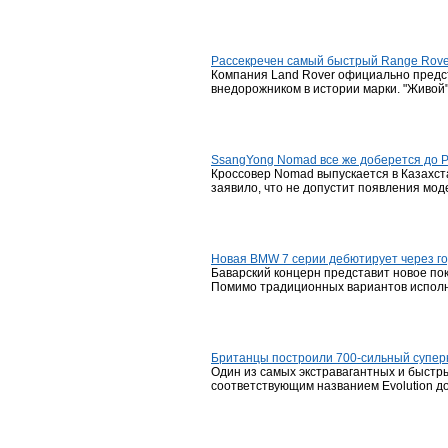
Рассекречен самый быстрый Range Rove
Компания Land Rover официально предс
внедорожником в истории марки. "Живой"
SsangYong Nomad все же доберется до Р
Кроссовер Nomad выпускается в Казахст
заявило, что не допустит появления мод
Новая BMW 7 серии дебютирует через г
Баварский концерн представит новое пок
Помимо традиционных вариантов исполнен
Британцы построили 700-сильный супер
Один из самых экстравагантных и быстр
соответствующим названием Evolution до