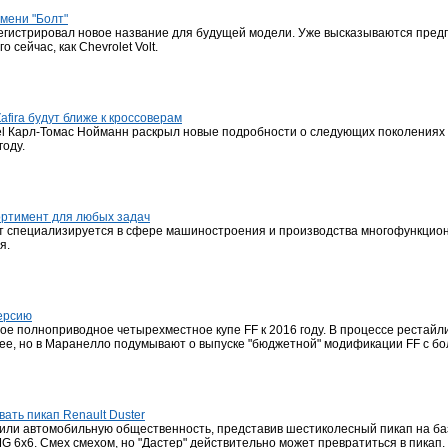
имени "Болт"
егистрировал новое название для будущей модели. Уже высказываются предпо
сейчас, как Chevrolet Volt.
afira будут ближе к кроссоверам
 Карл-Томас Нойманн раскрыл новые подробности о следующих поколениях Mer
году.
ортимент для любых задач
т специализируется в сфере машиностроения и производства многофункцио
я.
версию
вое полноприводное четырехместное купе FF к 2016 году. В процессе рестайл
е, но в Маранелло подумывают о выпуске "бюджетной" модификации FF с бо
ать пикап Renault Duster
ли автомобильную общественность, представив шестиколесный пикап на базе
 6x6. Смех смехом, но "Дастер" действительно может превратиться в пикап.