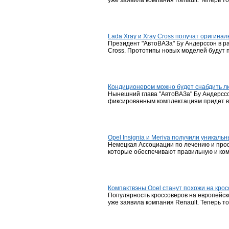
уже заявила компания Renault. Теперь т
Lada Xray и Xray Cross получат оригина
Президент "АвтоВАЗа" Бу Андерссон в ра
Cross. Прототипы новых моделей будут п
Кондиционером можно будет снабдить л
Нынешний глава "АвтоВАЗа" Бу Андерсс
фиксированным комплектациям придет в
Opel Insignia и Meriva получили уникаль
Немецкая Ассоциации по лечению и проф
которые обеспечивают правильную и комф
Компактвэны Opel станут похожи на кро
Популярность кроссоверов на европейско
уже заявила компания Renault. Теперь т