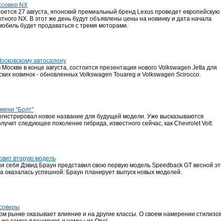
ссовер NX
роется 27 августа, японский премиальный бренд Lexus проведет европейскую
тного NX. В этот же день будут объявлены цены на новинку и дата начала
омобиль будет продаваться с тремя моторами.
Московскому автосалону
 Москве в конце августа, состоится презентация нового Volkswagen Jetta для
ских новинок - обновленных Volkswagen Touareg и Volkswagen Scirocco.
имени "Болт"
егистрировал новое название для будущей модели. Уже высказываются
лучит следующее поколение гибрида, известного сейчас, как Chevrolet Volt.
товит вторую модель
 себя Дэвид Браун представил свою первую модель Speedback GT весной это
а оказалась успешной: Браун планирует выпуск новых моделей.
ссоверы
м рынке оказывает влияние и на другие классы. О своем намерении стилизов