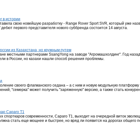
r в истории
тавила свою новейшую разработку - Range Rover Sport SVR, который уже н
 дебют первого представителя нового суббренда состоится 14 августа.
оссии из Казахстана, но кружным путем
ане местными партнерами SsangYong на заводе "Агромашхолдинг". Год назад
ели в России, но казахи нашли способ решения проблемы.
од
оление своего флагманского седана – а с ним и новую модульную платформу -
ий, "семерка" может получить "заряженную" версию, а также стать конкуре
кар Caparo T1
ых спорткаров современности, Caparo T1, выходит на очередной виток эволю
лжна стать еще мощнее и быстрее, но вряд ли появится на дорогах общего п