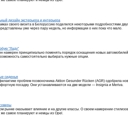
о же самое планируют и немцы из Opel.
льный дизайн экстерьера и интерьера
мках своего визита в Белоруссию поделился некоторыми подробностями двух 
редставлены уже через пару недель, но информации о них пока что мало.
юбую "Ладу"
он намерен принципиально поменять порядок оснащения новых автомобилей
озможность самостоятельно выбирать нужные опции.
ные сиденья
илактике проблем позвоночника Aktion Gesunder Rücken (AGR) одобрила нов
ортную посадку. Они устанавливаются на две модели — Insignia и Meriva.
ссоверы
м рынке оказывает влияние и на другие классы. О своем намерении стилизов
о же самое планируют и немцы из Opel.