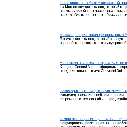
Lexus привезет в Москву компактный кро
На Московском автосалоне, который отк
премьеру новейшего кроссовера – компак
продаж. Уже известно, что в России авт
Volkswagen приготовил три премьеры к 
В рамках автосалона, который стартует в
европейского рынка, а также двух россий
У Chevrolet появится электромобиль по 
Концерн General Motors официально зар
предположения, что имя Chevrolet Bolt по
Новая британская марка David Brown го
Владелец автомобильной компании имени
современных технологий и ретро-дизайн
Компактвэны Opel станут похожи на кро
Популярность кроссоверов на европейско