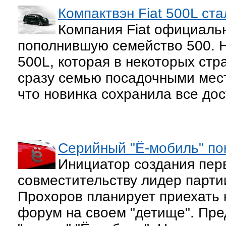
Компактвэн Fiat 500L ст
Компания Fiat официаль
пополнившую семейство 500. Н
500L, которая в некоторых стр
сразу семью посадочными мест
что новинка сохранила все до
Серийный "Ё-мобиль" пок
Инициатор создания перв
совместительству лидер парт
Прохоров планирует приехать
форум на своем "детище". Пред