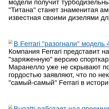
модели получит турбодизельны
"Титана" станет знаменитая а
известная своими дизелями дл
В Ferrari "разогнали" модель 
Компания Ferrari представит н
"заряженную" версию спорткара 
Маранелло уже не скрывают по
гордостью заявляют, что по не
"самый-самый" Ferrari в истори
Bugatti работает над преемн