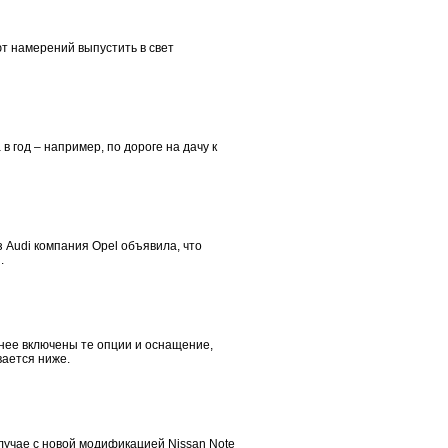
т намерений выпустить в свет
 год – например, по дороге на дачу к
 Audi компания Opel объявила, что
.
 нее включены те опции и оснащение,
вается ниже.
учае с новой модификацией Nissan Note