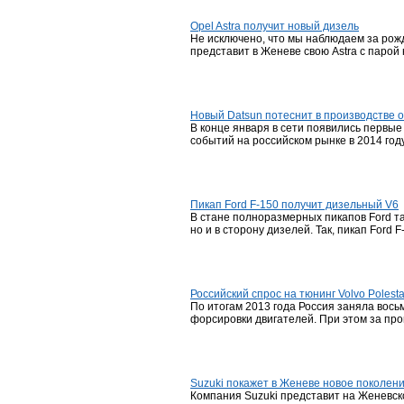
Opel Astra получит новый дизель
Не исключено, что мы наблюдаем за рожд
представит в Женеве свою Astra с парой
Новый Datsun потеснит в производстве 
В конце января в сети появились первы
событий на российском рынке в 2014 год
Пикап Ford F-150 получит дизельный V6
В стане полноразмерных пикапов Ford т
но и в сторону дизелей. Так, пикап Ford
Российский спрос на тюнинг Volvo Polest
По итогам 2013 года Россия заняла вось
форсировки двигателей. При этом за про
Suzuki покажет в Женеве новое поколени
Компания Suzuki представит на Женевско