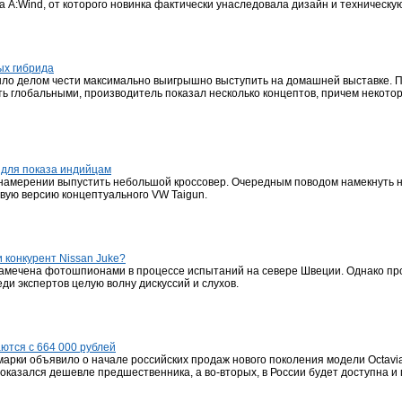
а A:Wind, от которого новинка фактически унаследовала дизайн и техническую
ых гибрида
было делом чести максимально выигрышно выступить на домашней выставке.
ть глобальными, производитель показал несколько концептов, причем некото
 для показа индийцам
 намерении выпустить небольшой кроссовер. Очередным поводом намекнуть н
вую версию концептуального VW Taigun.
и конкурент Nissan Juke?
замечена фотошпионами в процессе испытаний на севере Швеции. Однако про
и экспертов целую волну дискуссий и слухов.
ются с 664 000 рублей
арки объявило о начале российских продаж нового поколения модели Octavia
оказался дешевле предшественника, а во-вторых, в России будет доступна 