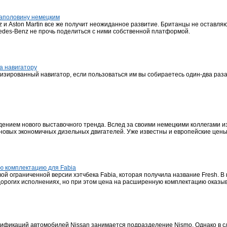
наполовину немецким
и Aston Martin все же получит неожиданное развитие. Британцы не оставляю
edes-Benz не прочь поделиться с ними собственной платформой.
а навигатору
изированный навигатор, если пользоваться им вы собираетесь один-два раза в
ением нового выставочного тренда. Вслед за своими немецкими коллегами из
 новых экономичных дизельных двигателей. Уже известны и европейские цены
ю комплектацию для Fabia
й ограниченной версии хэтчбека Fabia, которая получила название Fresh. В
дорогих исполнениях, но при этом цена на расширенную комплектацию оказы
фикаций автомобилей Nissan занимается подразделение Nismo. Однако в сл