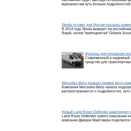
Как именно будет выглядеть серийный в
журналистам чуть больше подробностей н
Skoda готовит для России россыпь новин
В 2014 году Skoda выведет на российски
Rapid, затем "приподнятая" Octavia Scou
Фургоны для перевозки пр
Современный и надежный и
средство для транспортиро
Mercedes-Benz показал первое фото ново
Компания Mercedes-Benz начала подогрев
распространяются о подробностях, зато
Новый Land Rover Defender адаптируют
Land Rover Defender нового поколения н
компании Джерри МакГоверн поделился п