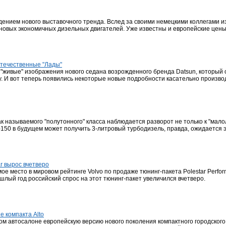
ением нового выставочного тренда. Вслед за своими немецкими коллегами из
 новых экономичных дизельных двигателей. Уже известны и европейские цены
отечественные "Лады"
е "живые" изображения нового седана возрожденного бренда Datsun, который
у. И вот теперь появились некоторые новые подробности касательно производ
ак называемого "полутонного" класса наблюдается разворот не только к "ма
 F-150 в будущем может получить 3-литровый турбодизель, правда, ожидается э
ar вырос вчетверо
мое место в мировом рейтинге Volvo по продаже тюнинг-пакета Polestar Perfo
шлый год российский спрос на этот тюнинг-пакет увеличился вчетверо.
е компакта Alto
м автосалоне европейскую версию нового поколения компактного городского 