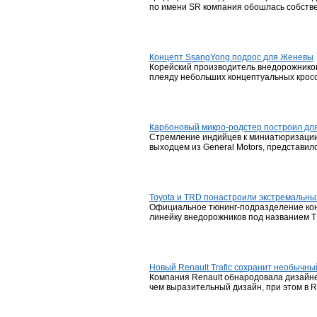
по имени SR компания обошлась собстве
Концепт SsangYong подрос для Женевы
Корейский производитель внедорожников
плеяду небольших концептуальных кросс
Карбоновый микро-родстер построил дл
Стремление индийцев к миниатюризации 
выходцем из General Motors, представило
Toyota и TRD понастроили экстремальны
Официальное тюнинг-подразделение конц
линейку внедорожников под названием T
Новый Renault Trafic сохранит необычны
Компания Renault обнародовала дизайнерс
чем выразительный дизайн, при этом в R