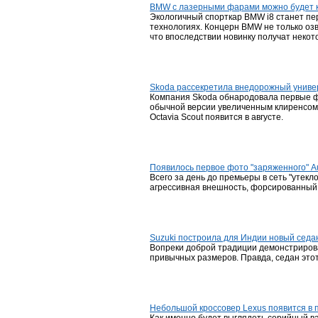
BMW с лазерными фарами можно будет к
Экологичный спорткар BMW i8 станет пе
технологиях. Концерн BMW не только озв
что впоследствии новинку получат некот
Skoda рассекретила внедорожный универ
Компания Skoda обнародовала первые фо
обычной версии увеличенным клиренсом.
Octavia Scout появится в августе.
Появилось первое фото "заряженного" Au
Всего за день до премьеры в сеть "утекл
агрессивная внешность, форсированный 
Suzuki построила для Индии новый седа
Вопреки доброй традиции демонстрирова
привычных размеров. Правда, седан этот
Небольшой кроссовер Lexus появится в