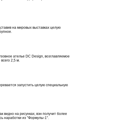
ставив на мировых выставках целую
рупное.
зовное ателье DC Design, возглавляемое
всего 2,5 м.
еревается запустить целую специальную
ак видно на рисунках, вэн получит более
сь наработки из "Формулы-1".