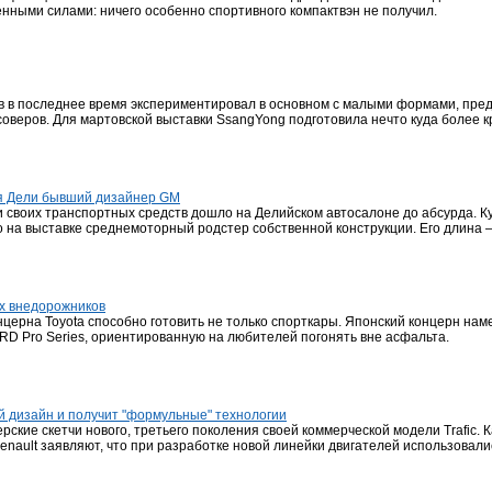
нными силами: ничего особенно спортивного компактвэн не получил.
 в последнее время экспериментировал в основном с малыми формами, пред
оверов. Для мартовской выставки SsangYong подготовила нечто куда более к
я Дели бывший дизайнер GM
своих транспортных средств дошло на Делийском автосалоне до абсурда. Ку
 на выставке среднемоторный родстер собственной конструкции. Его длина – 
х внедорожников
ерна Toyota способно готовить не только спорткары. Японский концерн нам
RD Pro Series, ориентированную на любителей погонять вне асфальта.
й дизайн и получит "формульные" технологии
кие скетчи нового, третьего поколения своей коммерческой модели Trafic. К
enault заявляют, что при разработке новой линейки двигателей использовали