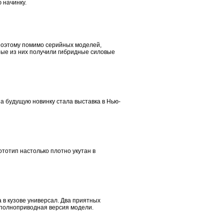
 начинку.
 Поэтому помимо серийных моделей,
рые из них получили гибридные силовые
а будущую новинку стала выставка в Нью-
тотип настолько плотно укутан в
 в кузове универсал. Два приятных
и полноприводная версия модели.