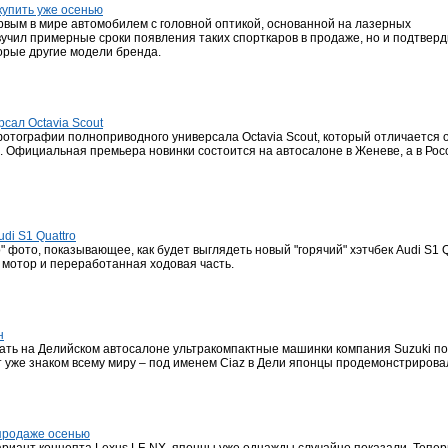
упить уже осенью
рвым в мире автомобилем с головной оптикой, основанной на лазерных
учил примерные сроки появления таких спорткаров в продаже, но и подтверд
орые другие модели бренда.
сал Octavia Scout
тографии полноприводного универсала Octavia Scout, который отличается 
 Официальная премьера новинки состоится на автосалоне в Женеве, а в Рос
di S1 Quattro
о" фото, показывающее, как будет выглядеть новый "горячий" хэтчбек Audi S1 Q
мотор и переработанная ходовая часть.
н
ть на Делийском автосалоне ультракомпактные машинки компания Suzuki по
 уже знаком всему миру – под именем Ciaz в Дели японцы продемонстрировал
 продаже осенью