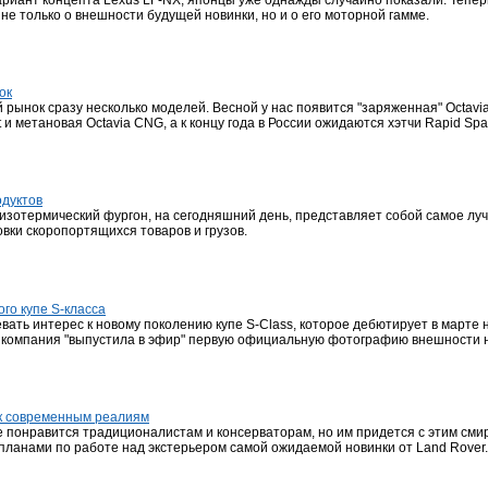
ариант концепта Lexus LF-NX, японцы уже однажды случайно показали. Тепер
е только о внешности будущей новинки, но и о его моторной гамме.
ок
й рынок сразу несколько моделей. Весной у нас появится "заряженная" Octa
t и метановая Octavia CNG, а к концу года в России ожидаются хэтчи Rapid Sp
одуктов
зотермический фургон, на сегодняшний день, представляет собой самое лу
вки скоропортящихся товаров и грузов.
го купе S-класса
ать интерес к новому поколению купе S-Class, которое дебютирует в марте 
 компания "выпустила в эфир" первую официальную фотографию внешности н
 к современным реалиям
е понравится традиционалистам и консерваторам, но им придется с этим сми
ланами по работе над экстерьером самой ожидаемой новинки от Land Rover.