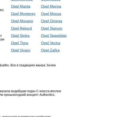
Opel Manta
Opel Meriva
ил,
Opel Monterey
Opel Monza
Opel Movano
Opel Omega
Opel Rekord
Opel Signum
Opel Sintra
Opel Speedster
от
сии
Opel Tigra
Opel Vectra
Opel Vivaro
Opel Zafira
uattro. Все в традициях жанра: более
казала индийцам седан С-класса вполне
и прошлогодний концепт Authentics.