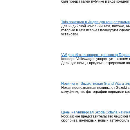
был представлен публике в виде концепт
Tata показала в Индии два концептуальн
Для индийской компании Tata, похоже, 
которые в Tata всерьез планируют сдела
установки.
VW доработал концепт-кроссовер Taigun
Концерн Volkswagen упорствует в своем
Дели, где немцы продемонстрировали но
Новинка от Suzuki: новая Grand Vitara ил
Некая неопознанная новинка от Suzuki 
камуфляж, что фотографии породили сред
Цены на универсал Skoda Octavia начина
Российское представительство чешской м
сюрприза: во-первых, новый автомобиль 