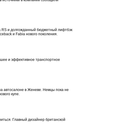
ь источники в компании сообщили
via RS и долгожданный бюджетный лифтбэк
aceback и Fabia нового поколения.
чшее и эффективное транспортное
на автосалоне в Женеве. Немцы пока не
ового купе.
риться. Главный дизайнер британской