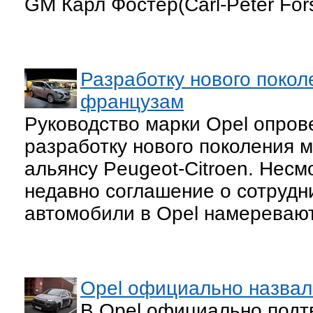
GM Карл Фостер(Carl-Peter Fors
Разработку нового поколе
французам
Руководство марки Opel опров
разработку нового поколения ми
альянсу Peugeot-Citroen. Несм
недавно соглашение о сотрудн
автомобили в Opel намеревают
Opel официально назвал 
В Opel официально подт