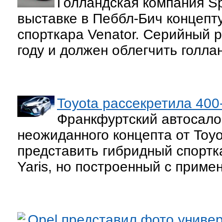
Голландская компания S
выставке в Пеббл-Бич концеп
спорткара Venator. Серийный р
году и должен облегчить голла
Toyota рассекретила 400
Франкфуртский автосало
неожиданного концепта от Toy
представить гибридный спортк
Yaris, но построенный с приме
Opel представил фото универс