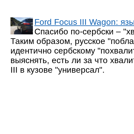
Ford Focus III Wagon: яз
Спасибо по-сербски – "х
Таким образом, русское "побл
идентично сербскому "похвали
выяснять, есть ли за что хвал
III в кузове "универсал".