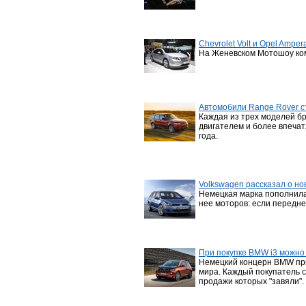
Chevrolet Volt и Opel Ampe
На Женевском Мотошоу ком
Автомобили Range Rover с
Каждая из трех моделей б
двигателем и более впеча
года.
Volkswagen рассказал о н
Немецкая марка пополнила
нее моторов: если передне
При покупке BMW i3 можно
Немецкий концерн BMW прид
мира. Каждый покупатель с
продажи которых "завяли".