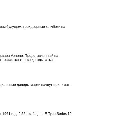
шем будущем: трехдверные хэтчбеки на
перкара Veneno. Представленный на
 - остается только догадываться.
ициальные дилеры марки начнут принимать
961 года? 55 л.с. Jaguar E-Type Series 1?