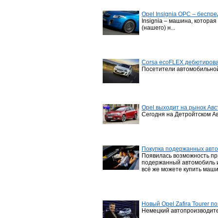
Opel Insignia OPC – беспр
Insignia – машина, котора
(нашего) н...
Corsa ecoFLEX дебютирова
Посетители автомобильной
Opel выходит на рынок Ав
Сегодня на Детройтском Авт
Покупка подержанных авт
Появилась возможность при
подержанный автомобиль ил
всё же можете купить маши
Новый Opel Zafira Tourer п
Немецкий автопроизводите