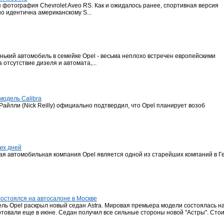
 фотография Chevrolet Aveo RS. Как и ожидалось ранее, спортивная версия
но идентична американскому S...
ький автомобиль в семейке Opel - весьма неплохо встречен европейскими
отсутствие дизеля и автомата,...
модель Calibra
айлли (Nick Reilly) официально подтвердил, что Opel планирует возоб
ших дней
кая автомобильная компания Opel является одной из старейших компаний в Г
состоялся на автосалоне в Москве
ль Opel раскрыл новый седан Astra. Мировая премьера модели состоялась н
товали еще в июне. Седан получил все сильные стороны новой "Астры". Стоим