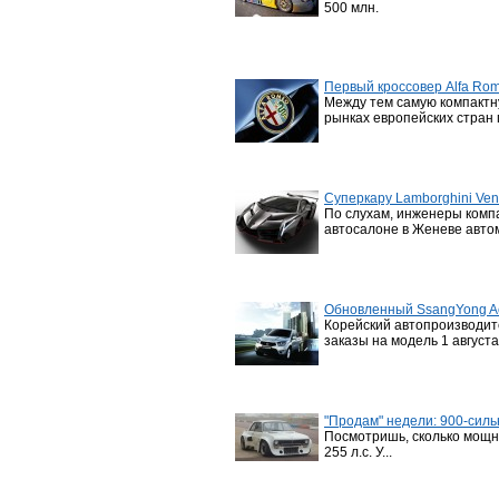
500 млн.
Первый кроссовер Alfa Rom
Между тем самую компактн
рынках европейских стран 
Суперкару Lamborghini Ve
По слухам, инженеры компа
автосалоне в Женеве автом
Обновленный SsangYong Act
Корейский автопроизводит
заказы на модель 1 августа
"Продам" недели: 900-силь
Посмотришь, сколько мощно
255 л.с. У...