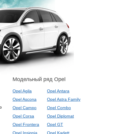
Модельный ряд Opel
Opel Agila
Opel Antara
Opel Ascona
Opel Astra Family
о
Opel Campo
Opel Combo
Opel Corsa
Opel Diplomat
Opel Frontera
Opel GT
Opel Insignia
Opel Kadett