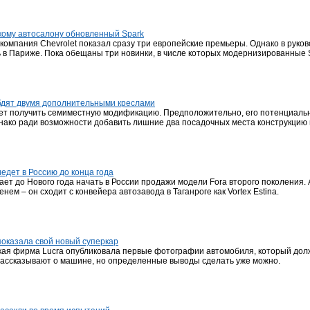
скому автосалону обновленный Spark
компания Chevrolet показал сразу три европейские премьеры. Однако в руков
ь в Париже. Пока обещаны три новинки, в числе которых модернизированные S
абдят двумя дополнительными креслами
жет получить семиместную модификацию. Предположительно, его потенциальн
Однако ради возможности добавить лишние два посадочных места конструкци
едет в Россию до конца года
ет до Нового года начать в России продажи модели Fora второго поколения.
енем – он сходит с конвейера автозавода в Таганроге как Vortex Estina.
оказала свой новый суперкар
ая фирма Lucra опубликовала первые фотографии автомобиля, который долже
ассказывают о машине, но определенные выводы сделать уже можно.