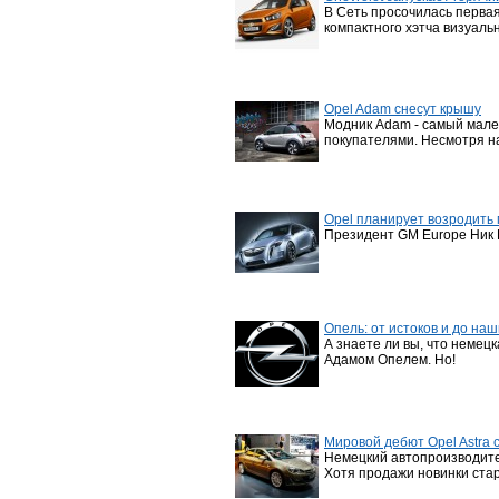
В Cеть просочилась первая
компактного хэтча визуаль
Opel Adam снесут крышу
Модник Adam - cамый мален
покупателями. Несмотря на 
Opel планирует возродить 
Президент GM Europe Ник Р
Опель: от истоков и до на
А знаете ли вы, что немец
Адамом Опелем. Но!
Мировой дебют Opel Astra 
Немецкий автопроизводите
Хотя продажи новинки стар