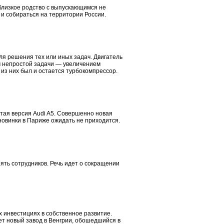
близкое родство с выпускающимся не
о и собираться на территории России.
я решения тех или иных задач. Двигатель
ем непростой задачи — увеличением
из них был и остается турбокомпрессор.
ытая версия Audi A5. Совершенно новая
новинки в Париже ожидать не приходится.
ять сотрудников. Речь идет о сокращении
х инвестициях в собственное развитие.
ет новый завод в Венгрии, обошедшийся в