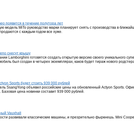
eo появится в течение полутора лет
ую модель MiTo руководство марки планирует снять с производства в ближай
продаются с каждым годом все хуже.
neno снесут крышу
нии Lamborghini готовятся создать открытую версию своего уникального су
обиль был создан в четырех экземплярах, каков будет тираж нового родстера
yon Sports будет стоить 939 000 рублей
ель SsangYong объявил российские цены на обновленный Actyon Sports. Оф
. Базовая цена новинки составит 939 000 рублей.
ный Vauxhall
сти развивали классические машины, и презрительно фыркнешь. Mini Cooper 1